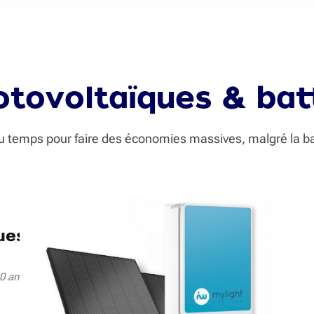
ovoltaïques & batt
 du temps pour faire des économies massives, malgré la ba
ues
0 ans