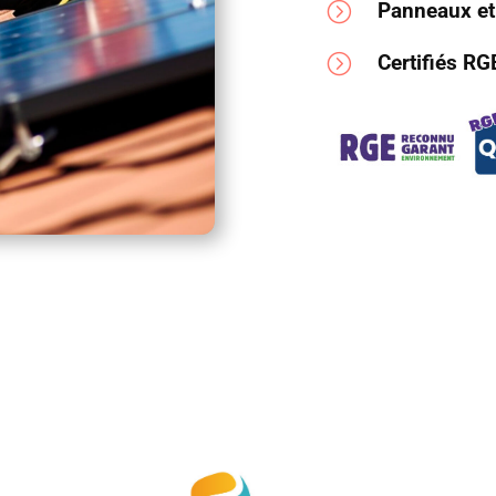
=
Panneaux et
=
Certifiés R