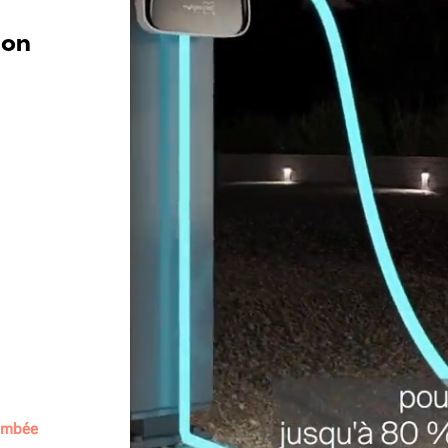
ion
lambée