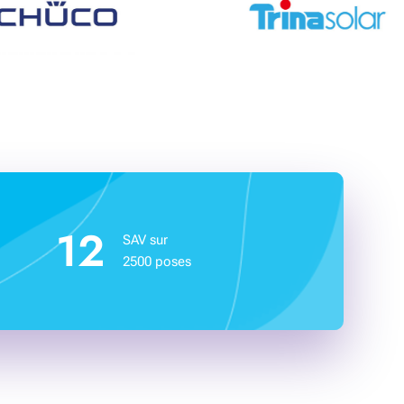
12
SAV sur
2500 poses