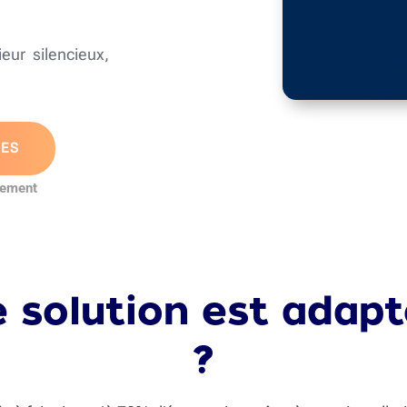
rieur silencieux,
TES
gement
 solution est adapt
?