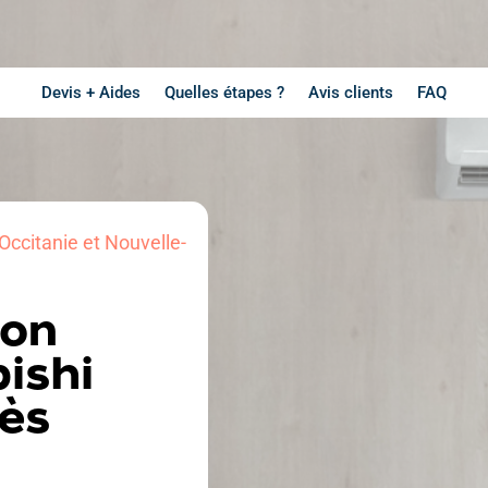
Devis + Aides
Quelles étapes ?
Avis clients
FAQ
Occitanie et Nouvelle-
ion
bishi
dès