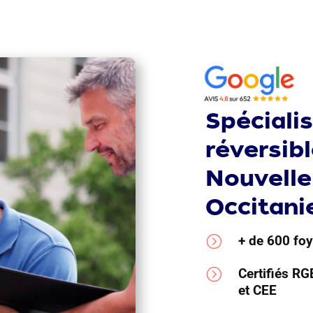
Spécialis
réversib
Nouvelle
Occitani
=
+ de 600 fo
=
Certifiés R
et CEE