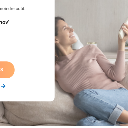
à moindre coût.
nov’
ES