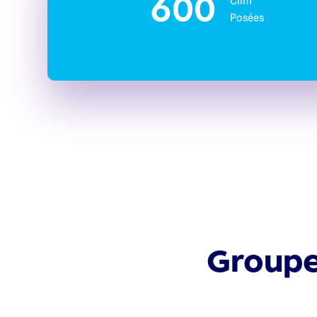
600
Clim
Posées
Groupe