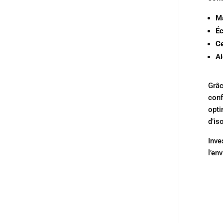
M
Éc
Ce
Ai
Grâc
conf
opti
d’is
Inve
l’en