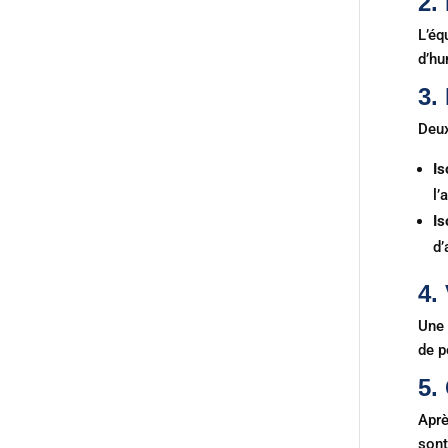
2.
L’éq
d’hu
3.
Deux
Is
l’
Is
d’
4.
Une 
de p
5.
Aprè
sont