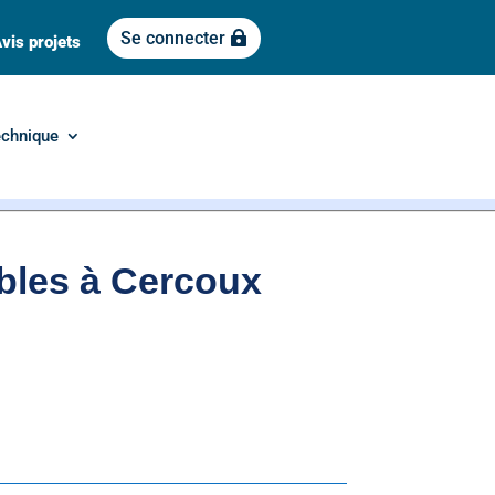
Se connecter
vis projets
echnique
mbles à Cercoux