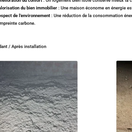
élioration du confort
: Un logement bien isolé conserve mieux la cha
lorisation du bien immobilier
: Une maison économe en énergie est p
spect de l’environnement
: Une réduction de la consommation énerg
empreinte carbone.
ant / Après installation