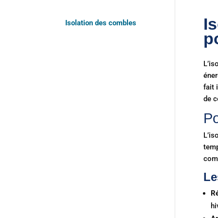
I
Isolation des combles
p
L’is
éner
fait
de c
Po
L’is
temp
comb
Le
Ré
hi