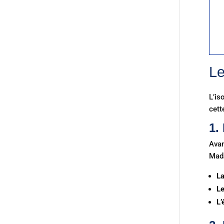
Le
L’is
cett
1.
Avan
Mada
La
Le
L’