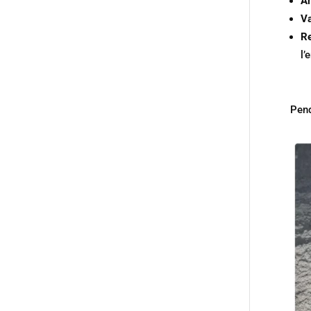
Am
Va
Re
l’
Pend